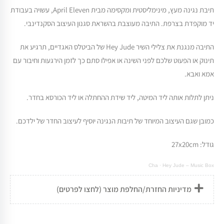
תיבת נגינה מעץ, מינימליסטית ומקסימה מבית April Eleven, עשויה בעבודת
יד מוקפדת בצרפת. התיבה מעוצבת בהשראת סגנון העיצוב הסקנדינבי.
התיבה מנגנת את צלילי השיר Hey Jude של הביטלס האגדיים, תרגיע את
תינוק או הפעוט שלכם לפני השינה או אפילו סתם כך לזמן הירגעות וחיבור עם
אמא ואבא.
ניתן לתלות אותה ליד המיטה, ליד שידת ההחתלה או ליד הכורסא בחדר.
כמובן שגם העיצוב המיוחד של תיבות הנגינה יוסיף לעיצוב החדר של ילדכם.
גודל: 27x20cm
Cha
·
Hey Jude – Music Box
מדיניות החזרת/החלפת מוצר (לחצו לפרטים)