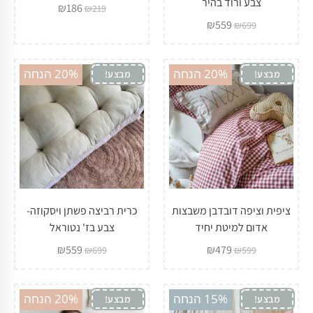
צבע ורוד בהיר
₪
186
₪
219
₪
559
₪
699
20% הנחה
20% הנחה
מבצע!
מבצע!
ציפית וציפה דובדבן משבצות
כרית רביצה פשתן ויסקוזה-
אדום למיטת יחיד
צבע בז' נטוראל
₪
559
₪
479
₪
699
₪
599
15% הנחה
20% הנחה
מבצע!
מבצע!