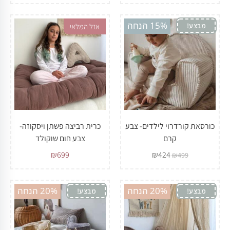
15% הנחה
מבצע!
אזל המלאי
כורסאת קורדרוי לילדים- צבע
כרית רביצה פשתן ויסקוזה-
קרם
צבע חום שוקולד
₪
699
₪
424
₪
499
20% הנחה
20% הנחה
מבצע!
מבצע!