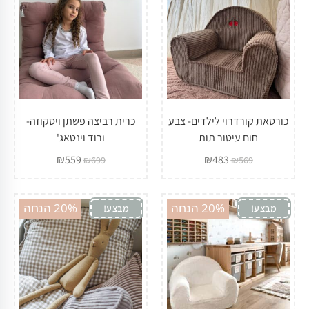
כורסאת קורדרוי לילדים- צבע
כרית רביצה פשתן ויסקוזה-
חום עיטור תות
ורוד וינטאג'
₪
559
₪
483
₪
699
₪
569
20% הנחה
20% הנחה
מבצע!
מבצע!