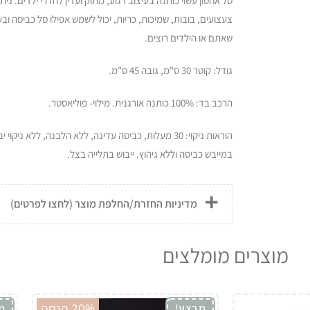
סל אחסון עשוי כותנה בעיצוב רגוע, מתוק ועדין לחדרי ילדים. נית
צעצועים, בובות, שמיכות, כריות, יכול לשמש אפילו סל כביסה ו
שאתם או הילדים רוצים.
גודל: קוטר 30 ס"מ, גובה 45 ס"מ.
הרכב בד: 100% כותנה אורגנית. מילוי- פוליאסטר.
הוראות ניקוי: 30 מעלות, כביסה עדינה, ללא הלבנה, ללא ניקוי
במייבש כביסה וללא גיהוץ. ייבוש בתלייה בצל.
מדיניות החזרת/החלפת מוצר (לחצו לפרטים)
מוצרים מומלצים
20% הנחה
מבצע!
מ