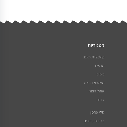
קטגוריות
קולקציית ראטן
מדפים
פופים
משטחי רביצה
אוהל חופה
כריות
סלי אחסון
בריכות כדורים