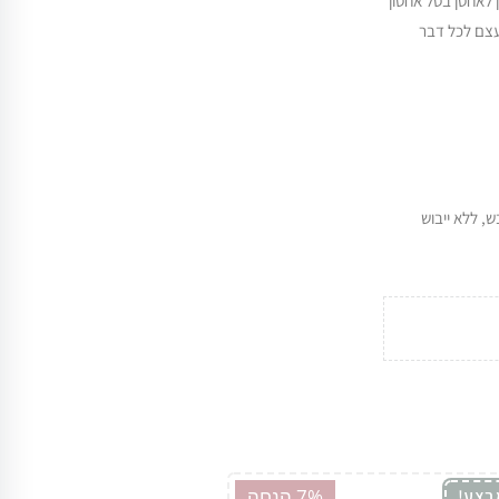
ן לאחסן בסל אחסון
בעצם לכל דבר
 יבש, ללא ייבוש
7% הנחה
בצע!