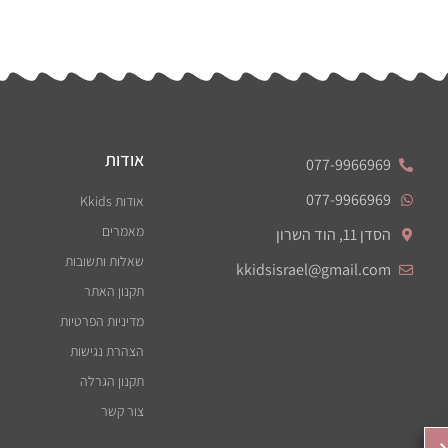
אודות
077-9966969
077-9966969
אודות Kkids
מאמרים
הסדן 11, הוד השרון
שאלות ותשובות
kkidsisrael@gmail.com
תקנון האתר
מדיניות הפרטיות
הצהרת נגישות
תקנון הגרלה
צור קשר