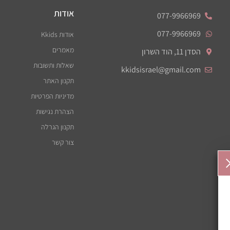
אודות
077-9966969
077-9966969
אודות Kkids
מאמרים
הסדן 11, הוד השרון
שאלות ותשובות
kkidsisrael@gmail.com
תקנון האתר
מדיניות הפרטיות
הצהרת נגישות
תקנון הגרלה
צור קשר