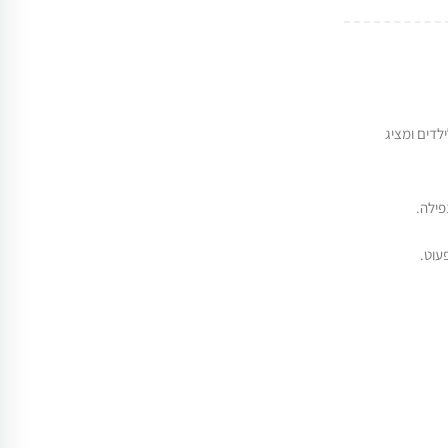
לדים ומציג
פילה.
עוט.