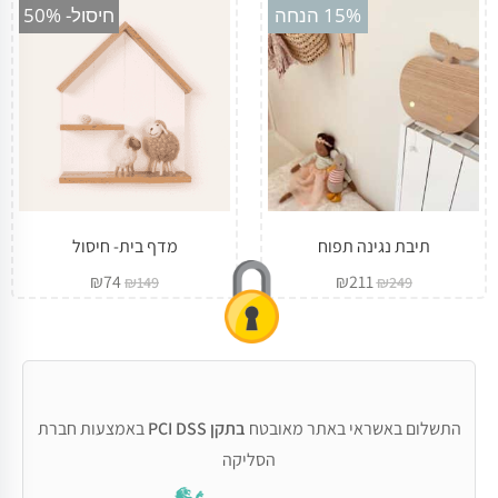
15% הנחה
חיסול- 50%
תיבת נגינה תפוח
מדף בית- חיסול
₪
74
₪
211
₪
149
₪
249
התשלום באשראי באתר מאובטח
בתקן PCI DSS
באמצעות חברת
הסליקה