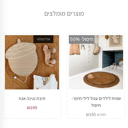
מוצרים מומלצים
מבצע!
חיסול- 50%
אזל המלאי
שטיח לילדים עגול לילי חימר-
תיבת נגינה אגוז
חיסול
₪
249
₪
195
₪
389
מבצע!