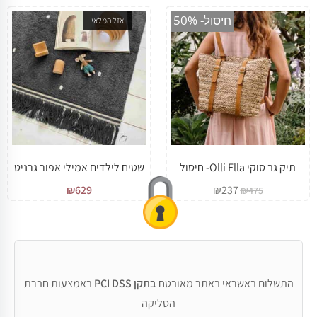
חיסול- 50%
אזל המלאי
תיק גב סוקי Olli Ella- חיסול
שטיח לילדים אמילי אפור גרניט
₪
629
₪
237
₪
475
התשלום באשראי באתר מאובטח
בתקן PCI DSS
באמצעות חברת
הסליקה