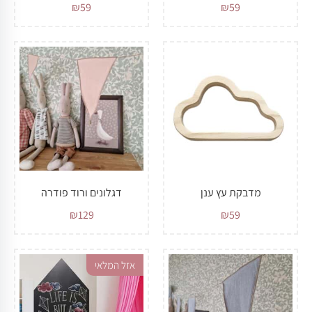
₪
59
₪
59
מדבקת עץ ענן
דגלונים ורוד פודרה
₪
129
₪
59
אזל המלאי