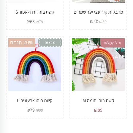
מדבקות קיר עצי יער שמחים
קשת בוהו ורוד-אפור S
₪
63
₪
40
₪
79
₪
59
20% הנחה
מבצע!
אזל המלאי
קשת בוהו חומה M
קשת בוהו צבעונית L
₪
79
₪
89
₪
99