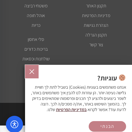
תקנון האתר
משטחי רביצה
מדיניות הפרטיות
אוהל חופה
הצהרת נגישות
כריות
תקנון הגרלה
סלי אחסון
צור קשר
בריכות כדורים
שולחנות וכסאות
קשתות בוהו
עוגיות?
מתלים
אנחנו משתמשים בעוגיות (Cookies) בשביל לתת לך חוויית
מדבקות קיר
גלישה נעימה יותר. הן עוזרות לנו להבין איך משתמשים באתר,
לשפר ביצועים ולהציע לך תכנים ופרסומות שמתאימים בדיוק
לך. בהמשך השימוש באתר, את/ה מסכים/ה לכך. רוצה
© כל הזכויות שמורות ל Kkids
לדעת עוד? אפשר לקרוא
במדיניות הפרטיות
שלנו.
הבנתי