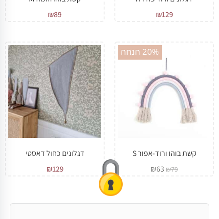
₪
89
₪
129
מבצע!
20% הנחה
קשת בוהו ורוד-אפור S
דגלונים כחול דאסטי
₪
129
₪
63
₪
79